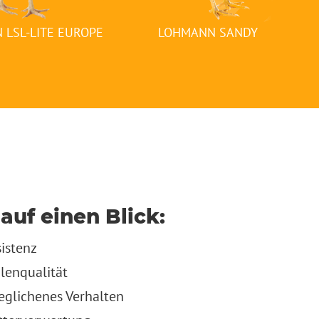
 LSL-LITE EUROPE
LOHMANN SANDY
 auf einen Blick:
istenz
alenqualität
eglichenes Verhalten