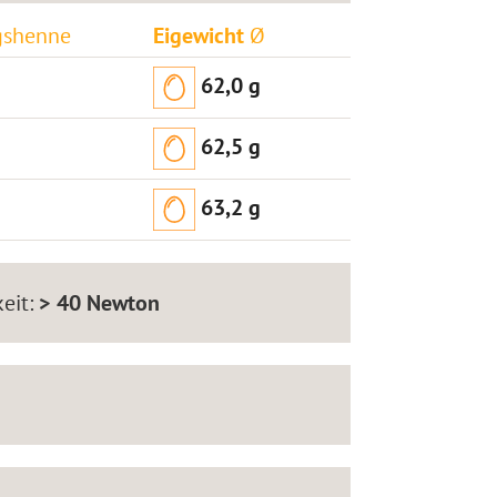
gshenne
Eigewicht
Ø
62,0 g
62,5 g
63,2 g
eit:
> 40 Newton