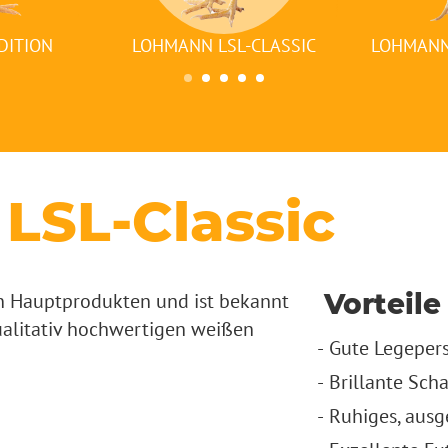
DITION
LOHMANN LSL-CLASSIC
LOHMANN
SL-Classic
Vorteile
n Hauptprodukten und ist bekannt
qualitativ hochwertigen weißen
Gute Legepers
Brillante Sch
Ruhiges, ausg