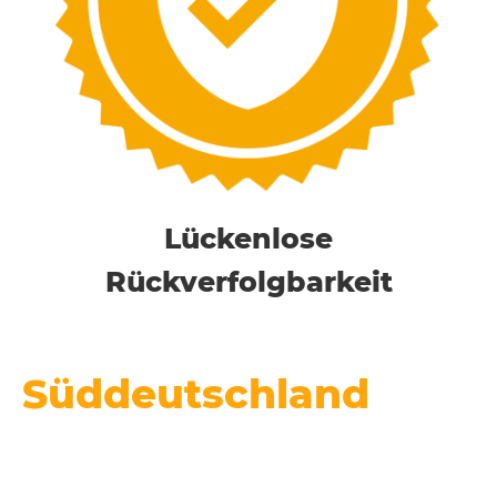
Lückenlose
Rück­ver­folg­bar­keit
Süddeutschland